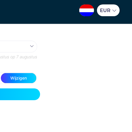
EUR
ustus
op
7 augustus
Wijzigen